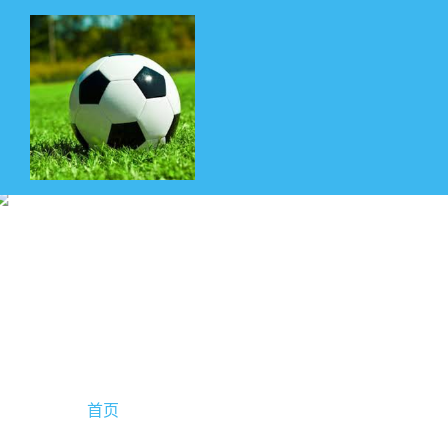
体育明星
首页
Our News