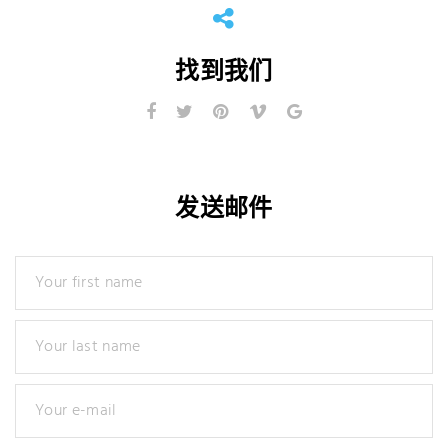
找到我们
发送邮件
Your first name
Your last name
Your e-mail